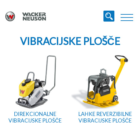
VIBRACIJSKE PLOŠČE
DIREKCIONALNE
LAHKE REVERZIBILNE
VIBRACIJSKE PLOŠČE
VIBRACIJSKE PLOŠČE