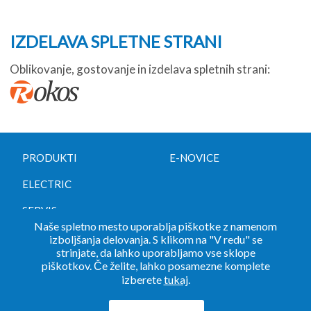
IZDELAVA SPLETNE STRANI
Oblikovanje, gostovanje in izdelava spletnih strani:
PRODUKTI
E-NOVICE
ELECTRIC
SERVIS
Naše spletno mesto uporablja piškotke z namenom
KONTAKT
izboljšanja delovanja. S klikom na "V redu" se
strinjate, da lahko uporabljamo vse sklope
piškotkov. Če želite, lahko posamezne komplete
izberete
tukaj
.
Politika zasebnosti
•
Pogoji uporabe
•
Piškotki
•
Imprint